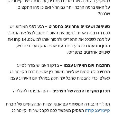
להשקיע בהזמנה של בשרים מיוחדים, על מנת לייצר קייטרינג
על האש ברמה הרבה יותר גבוהה? ואם כן מהו התקציב
שלכם?
טעימות ושינויים אחרונים בתפריט –
רגע לפני האירוע, יש
לכם הזדמנות אחת לטעום את האוכל וחשוב לנצל את התהליך
על מנת לשכלל את התפריט ולהפוך אותו למושלם. אז קחו את
הזמן ותטעמו כל מדע ביחד עם אנשי המקצוע כדי לבצע
שינויים אחרונים בתפריט.
ההכנות ויום האירוע עצמו –
בדקו האם יש צורך לסייע
מבחינה לוגיסטית או ליצור תיאום בין אנשי חברת הקייטרינג
לאולם. כדי להבטיח שהכל ילך חלק במהלך יום האירוע עצמו.
תכנון מוקדם והבנה של הצרכים –
הם המפתח להצלחה
תהליך העבודה המשותף עם אנשי הצוות המקצועיים של חברת
קייטרינג קרוזו
תפסיק מאפשר לכם לקבל שירותי קייטרינג