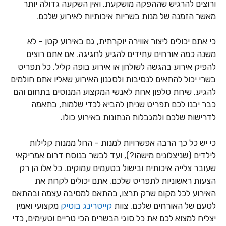
ורוצים להרגיש שההפקה מושקעת. ואין השקעה גדולה יותר
מאשר הזמנה של מנות בשריות איכותיות לאירוע שלכם.
כי אתם יכולים ליצור אווירה יוקרתית, גם באירוע קטן – לא
משנה כמה אורחים עתידים להגיע לחגיגה. אם אתם רוצים
להפיק אירוע בהגשה לשולחן או אירוע בופה קליל. כל תפריט
בשרי יכול להתאים לנסיבות ולסגנון האירוע שאליו אתם חולמים
להגיע. שיחת טלפון אחת לאנשי המקצוע המנוסים בתחום והם
כבר יבנו לכם תפריט שניתן להביא לכדי שלמות, בתאמה
לדרישות שלכם ולמגבלות הנתונות באירוע כולו.
כי יש כל כך הרבה אפשרויות למנות – החל ממנות קלילות
לילדים (שניצלונים מישהו?), ועד לבשר בנוסח דרום אמריקאי
שעובר צלייה איכותית ובישול בטעמים עמוקים. כל אלו הן רק
הצעות ראשוניות לתפריט שלכם. אתם יכולים לקחת את
האירוע לכל מקום שרק תרצו, בהתאם למסיבה עצמה ובהתאם
לטעם של האורחים שלכם. צוות
קייטרינג בוטיק
מקצועי ואמין
יצליח למצוא לכם את כל סוגי הבשרים הכי טריים וטעימים, כדי