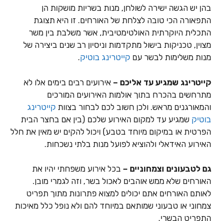
בהן יש הגשה ישירה לשולחן, מנות בשריות מושקות הן
התפאורה הכי טובה לצלחת של האורחים. זו היא תצוגת
התכלית היוקרתית האולטימטיבית, אשר משלבת בין משר
מצוין, טכניקות בישול מתקדמות וניסיון רב שנים ביצירה של
מנות משלימות לבשר עם
קייטרינג בוטיק
.
קייטרינג שמגיע עד אליכם –
אירועים רבים בימים אלו לא
מתרחשים בהכרח בתוך אולמות האירועים המורכים
והמאורגנים מראש. ולכן חשוב לכם לבחור בצוות
קייטרינג
בוטיק
שמגיע עד למקום האירוע שלכם (בין אם בחצר הבית
הפרטית או במיקום מיוחד בטבע) ויכול להקים יש מאין את חלל
האירוע האידאלי ולהוציא לפועל מנות בלתי נשכחות.
גם לטבעונים וצמחוניים –
בכל אירוע משפחתי יהיו את
האורחים שלא ממש אוהבים לאכול בשר, וזה לגמרי מובן.
לאותם האורחים אתם יכולים למצוא פתרונות מתוך תפריט
צמחוני או טבעוני שמותאם במיוחד להם ולא נופל כלל מאיכות
התפריט הבשרי.